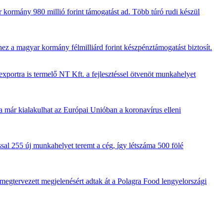
r kormány 980 millió forint támogatást ad. Több túró rudi készül
éhez a magyar kormány félmilliárd forint készpénztámogatást biztosít.
exportra is termelő NT Kft. a fejlesztéssel ötvenöt munkahelyet
a már kialakulhat az Európai Unióban a koronavírus elleni
sal 255 új munkahelyet teremt a cég, így létszáma 500 fölé
megtervezett megjelenésért adtak át a Polagra Food lengyelországi