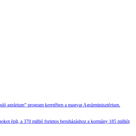
gújuló agrárium” program keretében a magyar Agrárminisztérium.
kot épít, a 370 millió forintos beruházáshoz a kormány 185 milliót