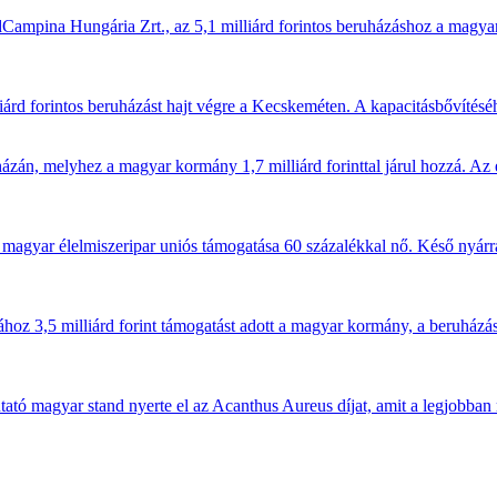
ndCampina Hungária Zrt., az 5,1 milliárd forintos beruházáshoz a magya
lliárd forintos beruházást hajt végre a Kecskeméten. A kapacitásbővítés
ázán, melyhez a magyar kormány 1,7 milliárd forinttal járul hozzá. Az 
A magyar élelmiszeripar uniós támogatása 60 százalékkal nő. Késő nyárr
ához 3,5 milliárd forint támogatást adott a magyar kormány, a beruházás
ató magyar stand nyerte el az Acanthus Aureus díjat, amit a legjobban 