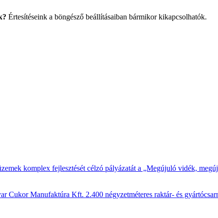
k?
Értesítéseink a böngésző beállításaiban bármikor kikapcsolhatók.
ri üzemek komplex fejlesztését célzó pályázatát a „Megújuló vidék, me
ar Cukor Manufaktúra Kft. 2.400 négyzetméteres raktár- és gyártócsarno