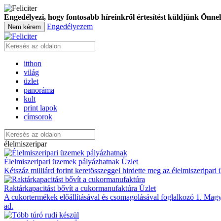
Engedélyezi, hogy fontosabb híreinkről értesítést küldjünk Önne
Engedélyezem
Nem kérem
itthon
világ
üzlet
panoráma
kult
print lapok
címsorok
élelmiszeripar
Élelmiszeripari üzemek pályázhatnak
Üzlet
Kétszáz milliárd forint keretösszeggel hirdette meg az élelmiszeripa
Raktárkapacitást bővít a cukormanufaktúra
Üzlet
A cukortermékek előállításával és csomagolásával foglalkozó 1. Magy
ad.