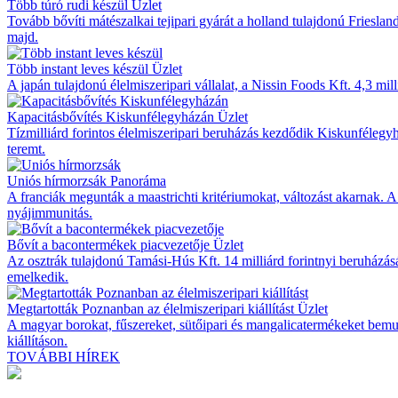
Több túró rudi készül
Üzlet
Tovább bővíti mátészalkai tejipari gyárát a holland tulajdonú Friesla
majd.
Több instant leves készül
Üzlet
A japán tulajdonú élelmiszeripari vállalat, a Nissin Foods Kft. 4,3 mi
Kapacitásbővítés Kiskunfélegyházán
Üzlet
Tízmilliárd forintos élelmiszeripari beruházás kezdődik Kiskunfélegyh
teremt.
Uniós hírmorzsák
Panoráma
A franciák megunták a maastrichti kritériumokat, változást akarnak. 
nyájimmunitás.
Bővít a bacontermékek piacvezetője
Üzlet
Az osztrák tulajdonú Tamási-Hús Kft. 14 milliárd forintnyi beruházás
emelkedik.
Megtartották Poznanban az élelmiszeripari kiállítást
Üzlet
A magyar borokat, fűszereket, sütőipari és mangalicatermékeket bemut
kiállításon.
TOVÁBBI HÍREK